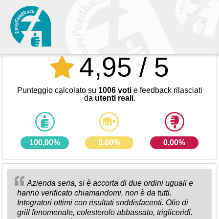
4,95 / 5
Premiato con il certificato d'oro di approvazione EasyFeedback
Punteggio calcolato su
1006 voti
e feedback rilasciati
da
utenti reali
.
100,00%
0,00%
0,00%
Azienda seria, si è accorta di due ordini uguali e
hanno verificato chiamandomi, non è da tutti.
Integratori ottimi con risultati soddisfacenti. Olio di
grill fenomenale, colesterolo abbassato, trigliceridi.