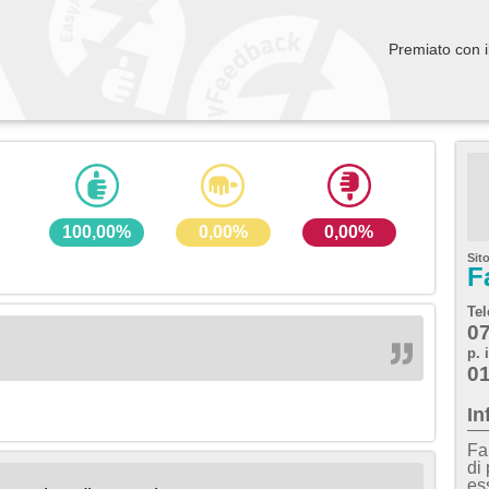
Premiato con i
100,00%
0,00%
0,00%
Sit
F
Tel
0
p. 
0
In
Fa
di 
es