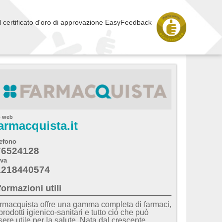
l certificato d'oro di approvazione EasyFeedback
o web
armacquista.it
efono
76524128
iva
1218440574
formazioni utili
rmacquista offre una gamma completa di farmaci,
prodotti igienico-sanitari e tutto ciò che può
sere utile per la salute. Nata dal crescente