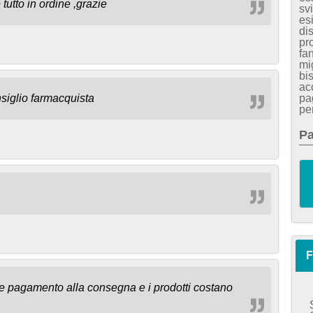
tutto in ordine ,grazie
sv
es
dis
pr
fa
mig
bi
ac
pa
siglio farmacquista
pe
Pa
F
re pagamento alla consegna e i prodotti costano