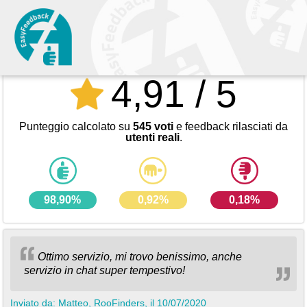
4,91 / 5
Premiato con il certificato d'oro di approvazione EasyFeedback
Punteggio calcolato su
545 voti
e feedback rilasciati da
utenti reali
.
98,90%
0,92%
0,18%
Ottimo servizio, mi trovo benissimo, anche
servizio in chat super tempestivo!
Inviato da: Matteo, RooFinders, il 10/07/2020